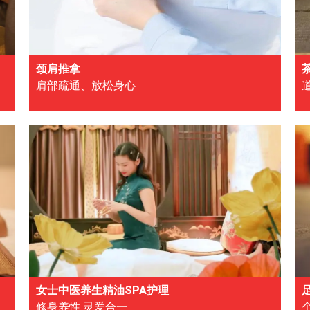
颈肩推拿
肩部疏通、放松身心
女士中医养生精油SPA护理
修身养性 灵爱合一