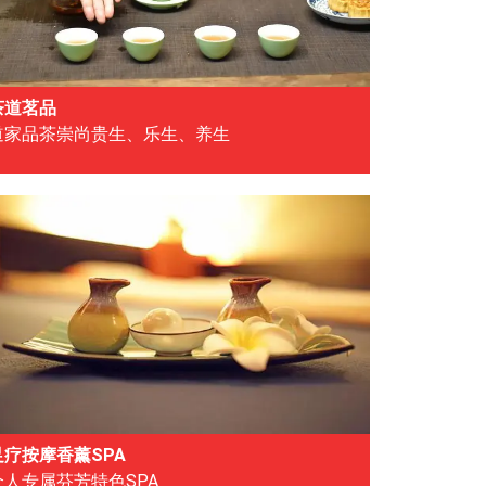
茶道茗品
道家品茶崇尚贵生、乐生、养生
足疗按摩香薰SPA
个人专属芬芳特色SPA