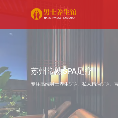
苏州常熟SPA足疗
专注高端男士养生SPA、私人精油SPA、