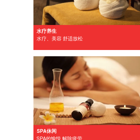
水疗养生
水疗、美容 舒适放松
SPA休闲
SPA的愉悦 解除疲劳